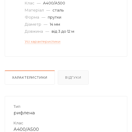
Клас
—
А400/А500
Матеріал
—
сталь
Форма
—
прутки
Діаметр
—
14 мм
Довжина
—
від 3 до 12 м
Усі характеристики
ХАРАКТЕРИСТИКИ
ВІДГУКИ
Тип
рифлена
Клас
А400/А500