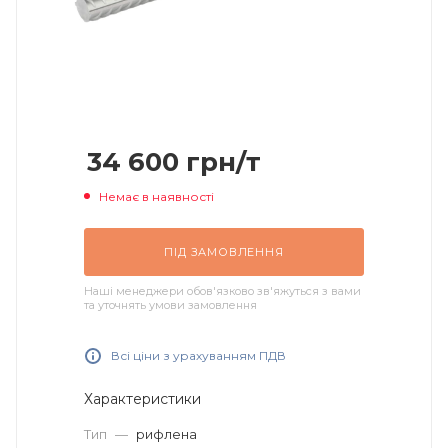
34 600
грн
/т
Немає в наявності
ПІД ЗАМОВЛЕННЯ
Наші менеджери обов'язково зв'яжуться з вами
та уточнять умови замовлення
Всі ціни з урахуванням ПДВ
Характеристики
Тип
—
рифлена