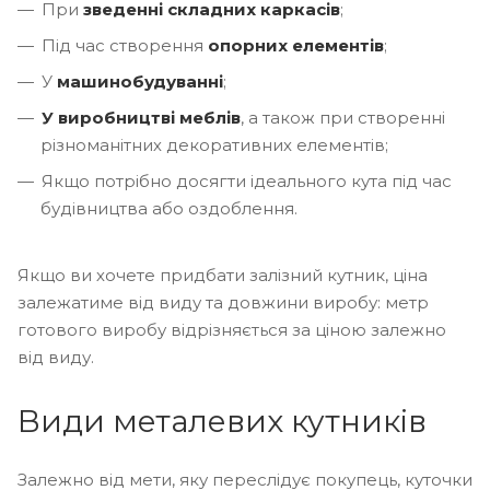
При
зведенні складних каркасів
;
Під час створення
опорних елементів
;
У
машинобудуванні
;
У виробництві меблів
, а також при створенні
різноманітних декоративних елементів;
Якщо потрібно досягти ідеального кута під час
будівництва або оздоблення.
Якщо ви хочете придбати залізний кутник, ціна
залежатиме від виду та довжини виробу: метр
готового виробу відрізняється за ціною залежно
від виду.
Види металевих кутників
Залежно від мети, яку переслідує покупець, куточки