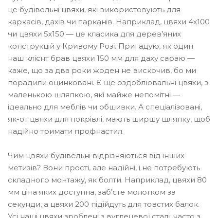
це будівельні цвяхи, які використовують для
каркасів, дахів чи парканів. Наприклад, цвяхи 4х100
чи цвяхи 5х150 — це класика для дерев’яних
конструкцій у Кривому Розі. Пригадую, як один
наш клієнт брав цвяхи 150 мм для даху сараю —
каже, що за два роки жоден не вискочив, бо ми
порадили оцинковані. Є ще оздоблювальні цвяхи, з
маленькою шляпкою, які майже непомітні —
ідеально для меблів чи обшивки. А спеціалізовані,
як-от цвяхи для покрівлі, мають ширшу шляпку, щоб
надійно тримати профнастил.
Чим цвяхи будівельні відрізняються від інших
метизів? Вони прості, але надійні, і не потребують
складного монтажу, як болти. Наприклад, цвяхи 80
мм ціна яких доступна, заб’єте молотком за
секунди, а цвяхи 200 підійдуть для товстих балок.
Усі наші цвяхи зроблені з вуглецевої сталі, часто з