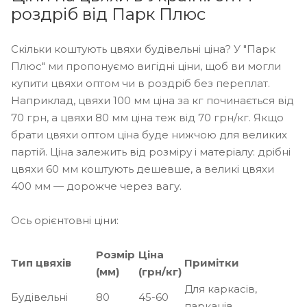
роздріб від Парк Плюс
Скільки коштують цвяхи будівельні ціна? У "Парк
Плюс" ми пропонуємо вигідні ціни, щоб ви могли
купити цвяхи оптом чи в роздріб без переплат.
Наприклад, цвяхи 100 мм ціна за кг починається від
70 грн, а цвяхи 80 мм ціна теж від 70 грн/кг. Якщо
брати цвяхи оптом ціна буде нижчою для великих
партій. Ціна залежить від розміру і матеріалу: дрібні
цвяхи 60 мм коштують дешевше, а великі цвяхи
400 мм — дорожче через вагу.
Ось орієнтовні ціни:
Розмір
Ціна
Тип цвяхів
Примітки
(мм)
(грн/кг)
Для каркасів,
Будівельні
80
45-60
парканів