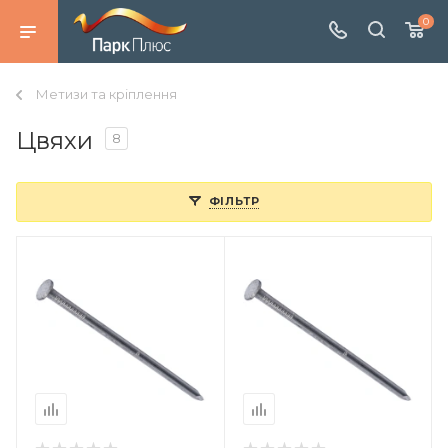
0
Метизи та кріплення
Цвяхи
8
ФІЛЬТР