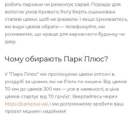
робить паркани чи ремонтує сарай. Порада: для
вологих умов Кривого Рогу беріть оцинковані
сталеві цвяхи, щоб не іржавіли. І якщо сумніваєтесь,
які види цвяхів обрати — телефонуйте, ми
розкажемо, що краще для каркасного будинку чи
даху.
Чому обирають Парк Плюс?
У "Парк Плюс" ми пропонуємо цвяхи оптом і в
роздріб за цінами, які не б’ють по кишені. Від цвяхів
70 мм до цвяхів 300 мм — усе в наявності, а ціна
цвяхів стартує від 70 грн/кг. Звертайтесь через
https://parkplus.ua/
, і ми допоможемо зробити ваш
проєкт міцним і надійним!