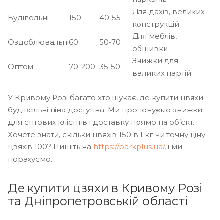
Для дахів, великих
Будівельні
150
40-55
конструкцій
Для меблів,
Оздоблювальні
60
50-70
обшивки
Знижки для
Оптом
70-200
35-50
великих партій
У Кривому Розі багато хто шукає, де купити цвяхи
будівельні ціна доступна. Ми пропонуємо знижки
для оптових клієнтів і доставку прямо на об’єкт.
Хочете знати, скільки цвяхів 150 в 1 кг чи точну ціну
цвяхів 100? Пишіть на
https://parkplus.ua/
, і ми
порахуємо.
Де купити цвяхи в Кривому Розі
та Дніпропетровській області