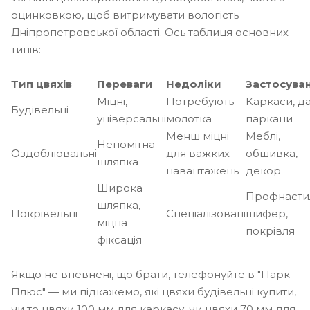
оцинковкою, щоб витримувати вологість
Дніпропетровської області. Ось таблиця основних
типів:
Тип цвяхів
Переваги
Недоліки
Застосува
Міцні,
Потребують
Каркаси, да
Будівельні
універсальні
молотка
паркани
Менш міцні
Меблі,
Непомітна
Оздоблювальні
для важких
обшивка,
шляпка
навантажень
декор
Широка
Профнасти
шляпка,
Покрівельні
Спеціалізовані
шифер,
міцна
покрівля
фіксація
Якщо не впевнені, що брати, телефонуйте в "Парк
Плюс" — ми підкажемо, які цвяхи будівельні купити,
чи то цвяхи 100 мм для каркасу, чи цвяхи 70 мм для