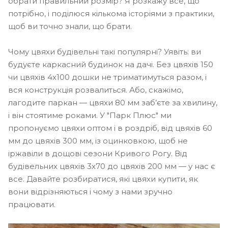
обрати правильний розмір? Я розкажу все, що
потрібно, і поділюся кількома історіями з практики,
щоб ви точно знали, що брати.
Чому цвяхи будівельні такі популярні? Уявіть: ви
будуєте каркасний будинок на дачі. Без цвяхів 150
чи цвяхів 4х100 дошки не триматимуться разом, і
вся конструкція розвалиться. Або, скажімо,
лагодите паркан — цвяхи 80 мм заб’єте за хвилину,
і він стоятиме роками. У "Парк Плюс" ми
пропонуємо цвяхи оптом і в роздріб, від цвяхів 60
мм до цвяхів 300 мм, із оцинковкою, щоб не
іржавіли в дощові сезони Кривого Рогу. Від
будівельних цвяхів 3х70 до цвяхів 200 мм — у нас є
все. Давайте розбиратися, які цвяхи купити, як
вони відрізняються і чому з нами зручно
працювати.