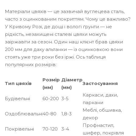
Матеріали цвяхів — це зазвичай вуглецева сталь,
часто з оцинкованим покриттям. Чому це важливо?
У Кривому Розі, де дощі і вологі ґрунти — не
рідкість, незахищені сталеві цвяхи можуть
заіржавіти за сезон. Один наш клієнт брав цвяхи
200 мм для даху альтанки — із оцинковкою вони
стоять уже три роки без іржі. Ось таблиця
популярних розмірів:
Розмір
Діаметр
Тип цвяхів
Застосування
(мм)
(мм)
Каркаси, дахи,
Будівельні
60-200
3-5
паркани
Меблі, обшивка,
Оздоблювальні
40-80
1,8-3
декор
Профнастил,
Покрівельні
70-120
3-4
шифер, покрівля