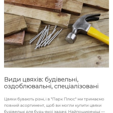
Види цвяхів: будівельні,
оздоблювальні, спеціалізовані
Цвяхи бувають різні, і в "Парк Плюс" ми тримаємо
повний асортимент, щоб ви могли купити цвяхи
будівельні для будь-якої задачі. Найпоширеніші —