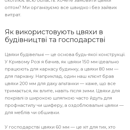
охоплює всю область. Хочете замовити цвяхи
оптом? Ми організуємо все швидко і без зайвих
витрат.
Як використовують цвяхи в
будівництві та господарстві
Цвяхи будівельні — це основа будь-якої конструкції.
У Кривому Розі я бачив, як цвяхи 150 мм ідеально
працюють для каркасу будинку, а цвяхи 80 мм —
для паркану. Наприклад, один наш клієнт брав
цвяхи 200 мм для даху альтанки — каже, що все
тримається, як влите, навіть після зими. Цвяхи для
покрівлі із широкою шляпкою часто йдуть для
профнастилу чи шиферу, а оздоблювальні цвяхи —
для меблів чи обшивки.
У господарстві цвяхи 60 мм — це хіт для тих, хто