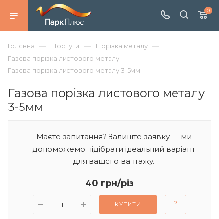
0
—
—
—
Головна
Послуги
Порізка металу
—
Газова порізка листового металу
Газова порізка листового металу 3-5мм
Газова порізка листового металу
3-5мм
Маєте запитання? Залиште заявку — ми
допоможемо підібрати ідеальний варіант
для вашого вантажу.
40 грн/різ
КУПИТИ