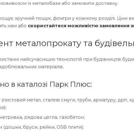
мовивозом із металобази або замовити доставку.
ощує зручний пошук, фільтри у кожному розділі. Ціни вк
іть нам або
скористайтеся можливістю замовлення з
нт металопрокату та будівель
истанні найсучасніших технологій при будівництві будин
оздоблювальних матеріалів.
о в каталозі Парк Плюс:
(листовий метал, сталеві смуги, труби, арматуру, дріт, к
и);
гнетривка, рядова цегла, газобетон;
 (дошки, бруси, рейки, OSB плити);