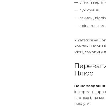
сітки (зварні, 
сухі суміші;
зачисні, відріз
кріплення, ме
У каталозі нашо
компанії Парк П
місці, замовити 
Переваги
Плюс
Наше завдання 
інформація про н
картках (для мет
послуги.