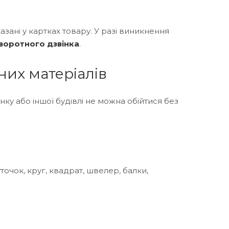
азані у картках товару. У разі виникнення
воротного дзвінка
.
них матеріалів
ку або іншої будівлі не можна обійтися без
уточок, круг, квадрат, швелер, балки,