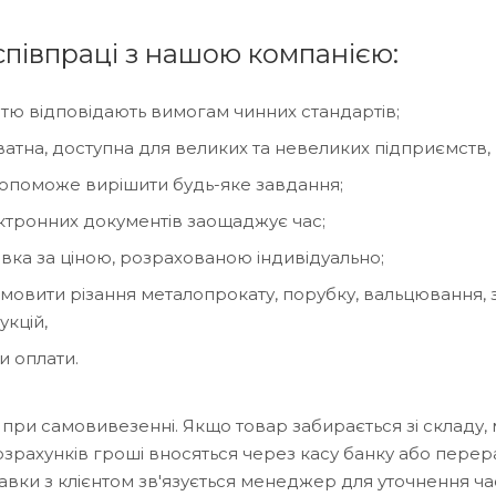
півпраці з нашою компанією:
тю відповідають вимогам чинних стандартів;
ватна, доступна для великих та невеликих підприємств, 
допоможе вирішити будь-яке завдання;
ектронних документів заощаджує час;
вка за ціною, розрахованою індивідуально;
мовити різання металопрокату, порубку, вальцювання, 
кцій,
и оплати.
 при самовивезенні. Якщо товар забирається зі складу, 
озрахунків гроші вносяться через касу банку або перер
авки з клієнтом зв'язується менеджер для уточнення ча