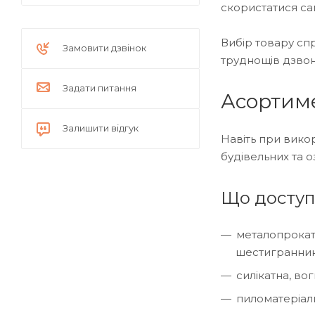
скористатися са
Вибір товару спр
Замовити дзвінок
труднощів дзвон
Задати питання
Асортиме
Залишити відгук
Навіть при викор
будівельних та 
Що доступн
металопрокат 
шестигранник
силікатна, во
пиломатеріали