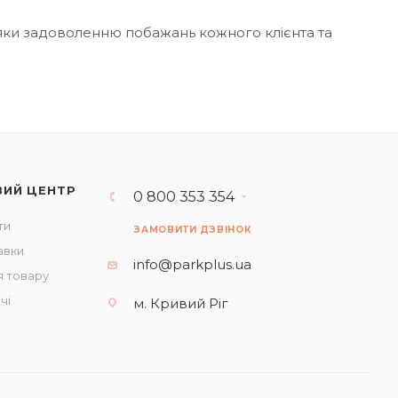
дяки задоволенню побажань кожного клієнта та
ВИЙ ЦЕНТР
0 800 353 354
ти
ЗАМОВИТИ ДЗВІНОК
авки
info@parkplus.ua
 товару
чі
м. Кривий Ріг