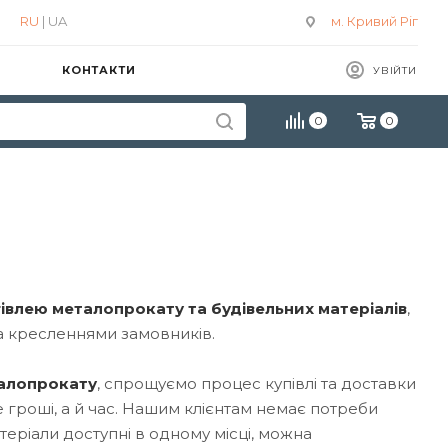
RU
| UA
м. Кривий Ріг
КОНТАКТИ
УВІЙТИ
0
0
івлею металопрокату та будівельних матеріалів
,
за кресленнями замовників.
талопрокату
, спрощуємо процес купівлі та доставки
гроші, а й час. Нашим клієнтам немає потреби
еріали доступні в одному місці, можна