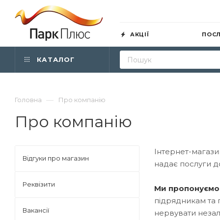
АКЦІЇ
ПОС
КАТАЛОГ
—
Головна
Про компанію
Про компанію
Інтернет-магаз
Відгуки про магазин
надає послуги д
Реквізити
Ми пропонуємо 
підрядникам та 
Вакансії
нервувати незал