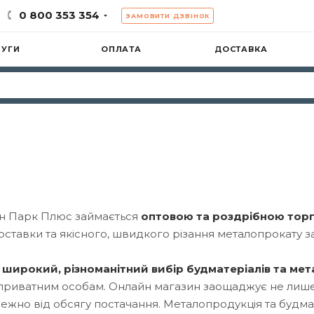
0 800 353 354
ЗАМОВИТИ ДЗВІНОК
ЛУГИ
ОПЛАТА
ДОСТАВКА
ин Парк Плюс займається
оптовою та роздрібною торг
оставки та якісного, швидкого різання металопрокату 
широкий, різноманітний вибір будматеріалів та ме
приватним особам. Онлайн магазин заощаджує не лише 
ежно від обсягу постачання. Металопродукція та будмат