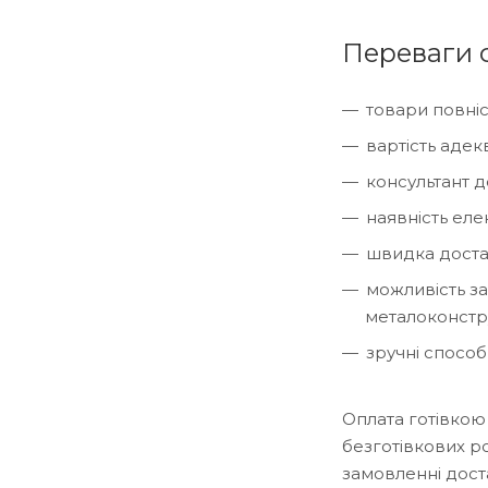
Переваги с
товари повніс
вартість адек
консультант 
наявність ел
швидка доста
можливість за
металоконстру
зручні способ
Оплата готівкою
безготівкових р
замовленні дост