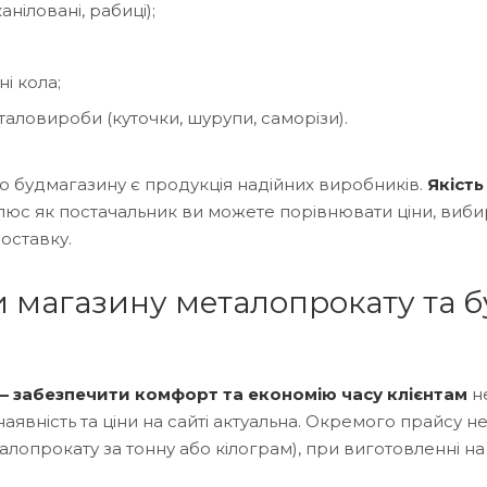
каніловані, рабиці);
ні кола;
таловироби (куточки, шурупи, саморізи).
го будмагазину є продукція надійних виробників.
Якіст
люс як постачальник ви можете порівнювати ціни, виби
доставку.
 магазину металопрокату та б
– забезпечити комфорт та економію часу клієнтам
не
аявність та ціни на сайті актуальна. Окремого прайсу не
алопрокату за тонну або кілограм), при виготовленні на