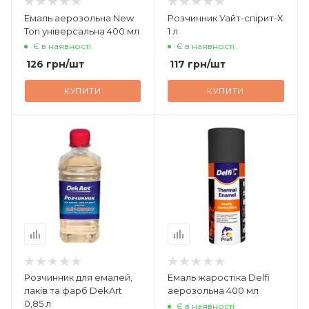
Емаль аерозольна New
Розчинник Уайт-спірит-Х
Ton універсальна 400 мл
1 л
Є в наявності
Є в наявності
126
грн
/шт
117
грн
/шт
КУПИТИ
КУПИТИ
Розчинник для емалей,
Емаль жаростіка Delfi
лаків та фарб DekArt
аерозольна 400 мл
0,85 л
Є в наявності