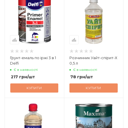
Грунт-емаль по іржі 3 в 1
Розчинник Уайт-спірит-Х
Delfi
0,5 л
Є в наявності
Є в наявності
217
грн
/шт
78
грн
/шт
КУПИТИ
КУПИТИ