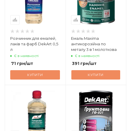
Розчинник для емалей,
Емаль Maxima
лаків та фарб DekArt 0,5
антикорозійна по
л
металу 3 в 1 молоткова
Є в наявності
Є в наявності
71
грн
/шт
391
грн
/шт
КУПИТИ
КУПИТИ