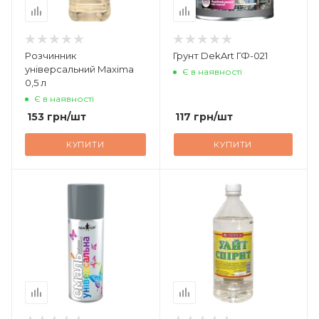
Розчинник
Грунт DekArt ГФ-021
універсальний Maxima
Є в наявності
0,5 л
Є в наявності
153
грн
/шт
117
грн
/шт
КУПИТИ
КУПИТИ