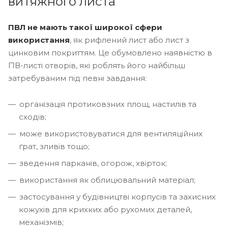
витяжного листа
ПВЛ не мають такої широкої сфери
використання
, як рифлений лист або лист з
цинковим покриттям. Це обумовлено наявністю в
ПВ-листі отворів, які роблять його найбільш
затребуваним під певні завдання:
організація протиковзних площ, настилів та
сходів;
може використовуватися для вентиляційних
ґрат, зливів тощо;
зведення парканів, огорож, хвірток;
використання як облицювальний матеріал;
застосування у будівництві корпусів та захисних
кожухів для крихких або рухомих деталей,
механізмів;