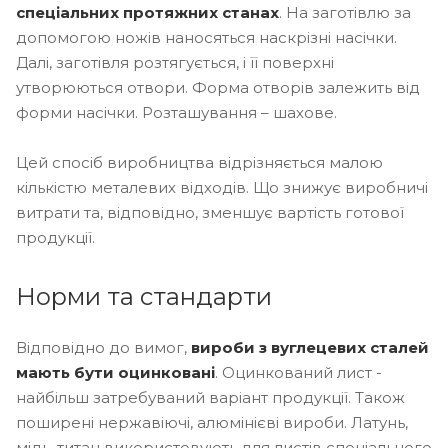
спеціальних протяжних станах
. На заготівлю за
допомогою ножів наносяться наскрізні насічки.
Далі, заготівля розтягується, і її поверхні
утворюються отвори. Форма отворів залежить від
форми насічки. Розташування – шахове.
Цей спосіб виробництва відрізняється малою
кількістю металевих відходів. Що знижує виробничі
витрати та, відповідно, зменшує вартість готової
продукції.
Норми та стандарти
Відповідно до вимог,
вироби з вуглецевих сталей
мають бути оцинковані
. Оцинкований лист -
найбільш затребуваний варіант продукції. Також
поширені нержавіючі, алюмінієві вироби. Латунь,
мідь, титан використовують для листів спеціального