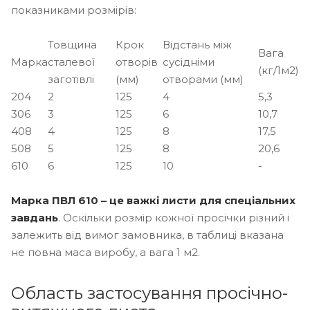
показниками розмірів:
Товщина
Крок
Відстань між
Вага
Марка
сталевої
отворів
сусідніми
(кг/1м2)
заготівлі
(мм)
отворами (мм)
204
2
125
4
5,3
306
3
125
6
10,7
408
4
125
8
17,5
508
5
125
8
20,6
610
6
125
10
-
Марка ПВЛ 610 – це важкі листи для спеціальних
завдань
. Оскільки розмір кожної просічки різний і
залежить від вимог замовника, в таблиці вказана
не повна маса виробу, а вага 1 м2.
Область застосування просічно-