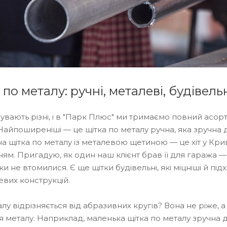
по металу: ручні, металеві, будівель
бувають різні, і в "Парк Плюс" ми тримаємо повний асор
 Найпоширеніші — це щітка по металу ручна, яка зручна д
на щітка по металу із металевою щетиною — це хіт у Кр
м. Пригадую, як один наш клієнт брав її для гаража — 
ки не втомилися. Є ще щітки будівельні, які міцніші й пі
евих конструкцій.
лу відрізняється від абразивних кругів? Вона не ріже, 
металу. Наприклад, маленька щітка по металу зручна дл