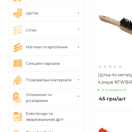
Цегла
Сітки
Метизи та кріплення
Секційні паркани
Щітка по метал
Покрівельні матеріали
4 рядів NTWB
Є в наявності
Опалення та
45
грн
/шт
розхідники
Електроди та
зварювальний дріт