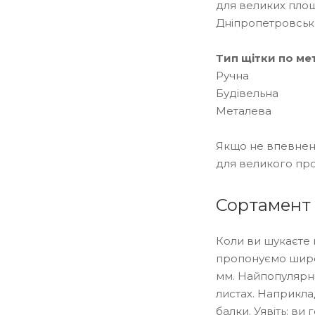
для великих площ.
Дніпропетровсько
Тип щітки по ме
Ручна
Будівельна
Металева
Якщо не впевнені
для великого про
Сортамент 
Коли ви шукаєте 
пропонуємо широк
мм. Найпопулярніш
листах. Наприкла
балки. Уявіть: ви