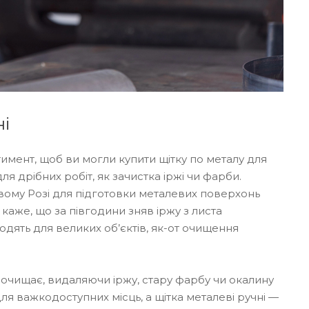
ні
тимент, щоб ви могли купити щітку по металу для
ля дрібних робіт, як зачистка іржі чи фарби.
ивому Розі для підготовки металевих поверхонь
каже, що за півгодини зняв іржу з листа
дходять для великих об’єктів, як-от очищення
а очищає, видаляючи іржу, стару фарбу чи окалину
я важкодоступних місць, а щітка металеві ручні —