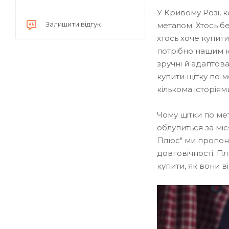
У Кривому Розі, 
Залишити відгук
металом. Хтось бе
хтось хоче купити
потрібно нашим к
зручні й адаптов
купити щітку по м
кількома історіям
Чому щітки по мет
облупиться за міс
Плюс" ми пропону
довговічності. П
купити, як вони в