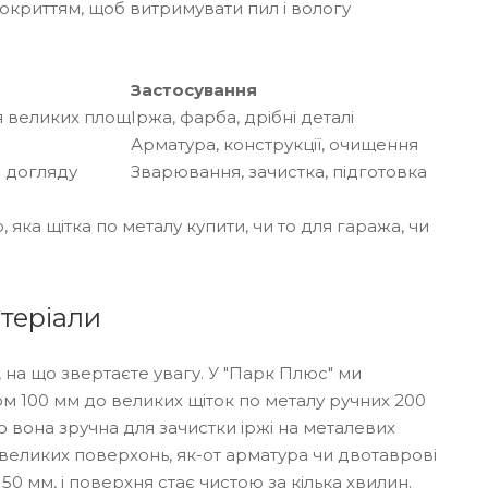
 покриттям, щоб витримувати пил і вологу
Застосування
 великих площ
Іржа, фарба, дрібні деталі
Арматура, конструкції, очищення
 догляду
Зварювання, зачистка, підготовка
яка щітка по металу купити, чи то для гаража, чи
атеріали
, на що звертаєте увагу. У "Парк Плюс" ми
м 100 мм до великих щіток по металу ручних 200
о вона зручна для зачистки іржі на металевих
 великих поверхонь, як-от арматура чи двотаврові
50 мм, і поверхня стає чистою за кілька хвилин.