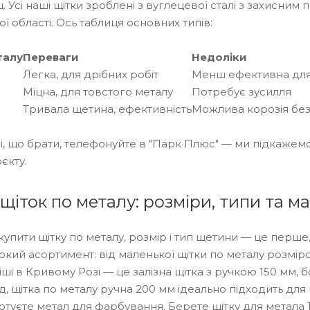
 Усі наші щітки зроблені з вуглецевої сталі з захисним
ї області. Ось таблиця основних типів:
талу
Переваги
Недоліки
Легка, для дрібних робіт
Менш ефективна для
Міцна, для товстого металу
Потребує зусилля
Тривала щетина, ефективність
Можлива корозія без
, що брати, телефонуйте в "Парк Плюс" — ми підкажемо, 
єкту.
щіток по металу: розміри, типи та м
купити щітку по металу, розмір і тип щетини — це перше
ий асортимент: від маленької щітки по металу розміро
і в Кривому Розі — це залізна щітка з ручкою 150 мм, б
д, щітка по металу ручна 200 мм ідеально підходить для
 готуєте метал для фарбування. Берете щітку для метала 1