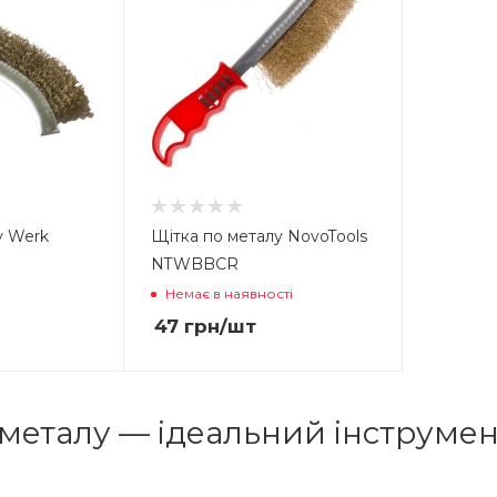
у Werk
Щітка по металу NovoTools
NTWBBCR
Немає в наявності
47
грн
/шт
 металу — ідеальний інструме