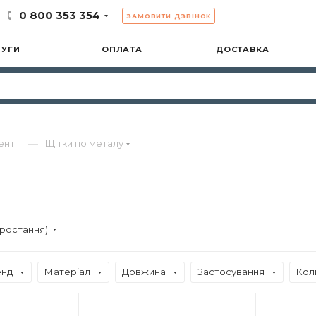
0 800 353 354
ЗАМОВИТИ ДЗВІНОК
ЛУГИ
ОПЛАТА
ДОСТАВКА
—
ент
Щітки по металу
зростання)
енд
Матеріал
Довжина
Застосування
Кол