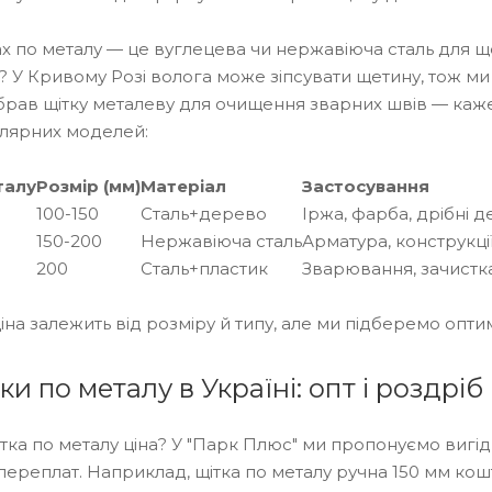
ах по металу — це вуглецева чи нержавіюча сталь для 
 У Кривому Розі волога може зіпсувати щетину, тож ми
брав щітку металеву для очищення зварних швів — каже
улярних моделей:
талу
Розмір (мм)
Матеріал
Застосування
100-150
Сталь+дерево
Іржа, фарба, дрібні д
150-200
Нержавіюча сталь
Арматура, конструкці
200
Сталь+пластик
Зварювання, зачистк
ціна залежить від розміру й типу, але ми підберемо опт
ки по металу в Україні: опт і роздрі
тка по металу ціна? У "Парк Плюс" ми пропонуємо вигідн
переплат. Наприклад, щітка по металу ручна 150 мм кошт