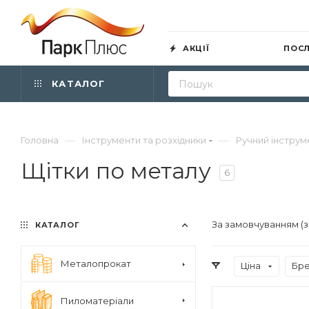
АКЦІЇ
ПОС
КАТАЛОГ
—
—
Головна
Інструменти та розхідники
Ручний інструм
Щітки по металу
6
За замовчуванням (
КАТАЛОГ
Металопрокат
Ціна
Бр
Пиломатеріали