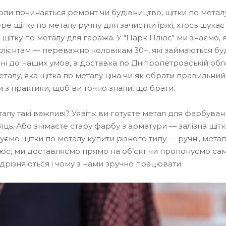
коли починається ремонт чи будівництво, щітки по метал
ре щітку по металу ручну для зачистки іржі, хтось шукає
 щітку по металу для гаража. У "Парк Плюс" ми знаємо, 
лієнтам — переважно чоловікам 30+, які займаються буд
ані до наших умов, а доставка по Дніпропетровській обл
еталу, яка щітка по металу ціна чи як обрати правильний
и з практики, щоб ви точно знали, що брати.
алу такі важливі? Уявіть: ви готуєте метал для фарбуван
яць. Або знімаєте стару фарбу з арматури — залізна щіт
ємо щітки по металу купити різного типу — ручні, метал
люс, ми доставляємо прямо на об’єкт чи пропонуємо само
ідрізняються і чому з нами зручно працювати.