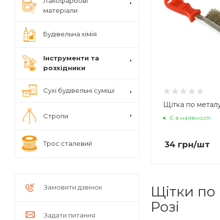
Лакофарбові
матеріали
Будівельна хімія
Інструменти та
розхідники
Сухі будівельні суміші
Щітка по метал
Стропи
Є в наявності
Трос сталевий
34
грн
/шт
Замовити дзвінок
Щітки по
Розі
Задати питання