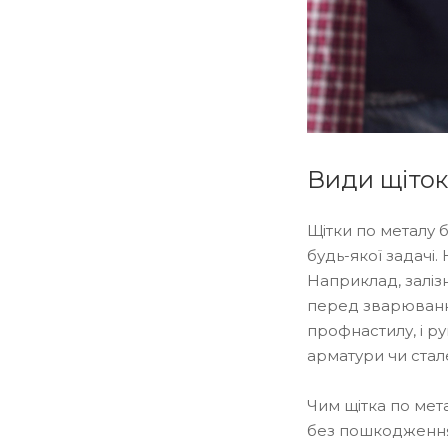
Види щіток 
Щітки по металу 
будь-якої задачі.
Наприклад, заліз
перед зварювання
профнастилу, і ру
арматури чи стал
Чим щітка по мета
без пошкодження 