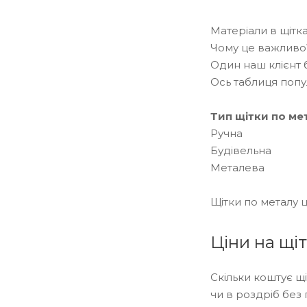
Матеріали в щітк
Чому це важливо?
Один наш клієнт 
Ось таблиця поп
Тип щітки по ме
Ручна
Будівельна
Металева
Щітки по металу 
Ціни на щіт
Скільки коштує щі
чи в роздріб без 