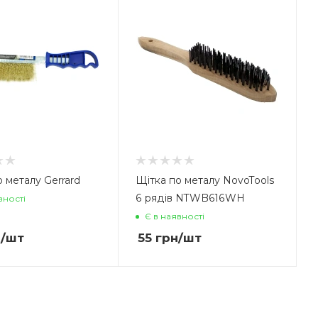
 металу Gerrard
Щітка по металу NovoTools
6 рядів NTWB616WH
вності
Є в наявності
н
/шт
55
грн
/шт