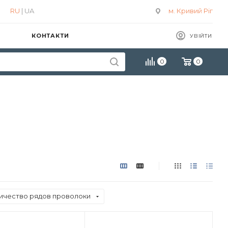
RU
| UA
м. Кривий Ріг
КОНТАКТИ
УВІЙТИ
0
0
ичество рядов проволоки