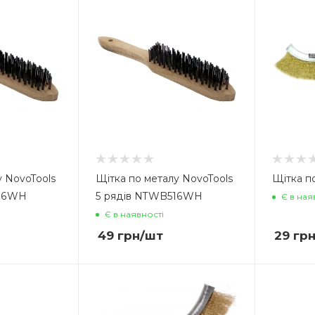
у NovoTools
Щітка по металу NovoTools
Щітка по
416WH
5 рядів NTWB516WH
Є в ная
Є в наявності
49
грн
/шт
29
гр