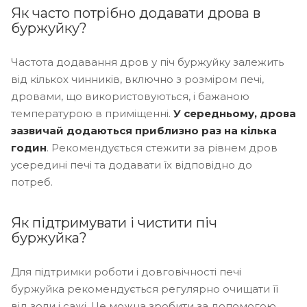
Як часто потрібно додавати дрова в
буржуйку?
Частота додавання дров у піч буржуйку залежить
від кількох чинників, включно з розміром печі,
дровами, що використовуються, і бажаною
температурою в приміщенні.
У середньому, дрова
зазвичай додаються приблизно раз на кілька
годин
. Рекомендується стежити за рівнем дров
усередині печі та додавати їх відповідно до
потреб.
Як підтримувати і чистити піч
буржуйка?
Для підтримки роботи і довговічності печі
буржуйка рекомендується регулярно очищати її
від золи і сажі. Це можна зробити за допомогою