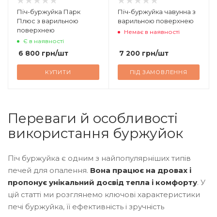
Піч-буржуйка Парк
Піч-буржуйка чавунна з
Плюс з варильною
варильною поверхнею
поверхнею
Немає в наявності
Є в наявності
6 800
грн
/шт
7 200
грн
/шт
КУПИТИ
ПІД ЗАМОВЛЕННЯ
Переваги й особливості
використання буржуйок
Піч буржуйка є одним з найпопулярніших типів
печей для опалення.
Вона працює на дровах і
пропонує унікальний досвід тепла і комфорту
. У
цій статті ми розглянемо ключові характеристики
печі буржуйка, її ефективність і зручність