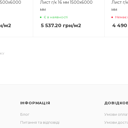
 1500х6000
Лист г/к 16 мм 1500х6000
Лист г/
мм
мм
Є в наявності
Немає 
н
/м2
5 537.20
грн
/м2
4 490
СКУ
ІНФОРМАЦІЯ
ДОВІДКО
Блог
Умови опла
Питання та відповіді
Умови дост