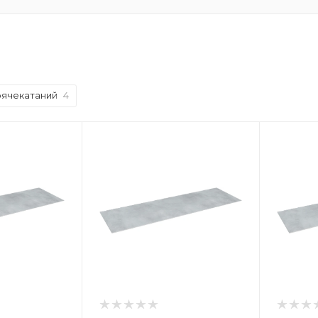
рячекатаний
4