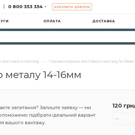
0 800 353 354
ЗАМОВИТИ ДЗВІНОК
ЛУГИ
ОПЛАТА
ДОСТАВКА
—
а листового металу
Газова порізка листового металу 14-16мм
о металу 14-16мм
120 грн
аєте запитання? Залиште заявку — ми
опоможемо підібрати ідеальний варіант
ля вашого вантажу.