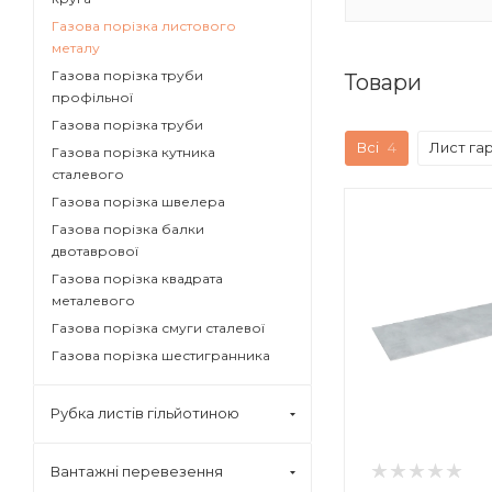
Газова порізка листового
металу
Газова порізка труби
Товари
профільної
Газова порізка труби
Всі
4
Лист га
Газова порізка кутника
сталевого
Газова порізка швелера
Газова порізка балки
двотаврової
Газова порізка квадрата
металевого
Газова порізка смуги сталевої
Газова порізка шестигранника
Рубка листів гільйотиною
Вантажні перевезення