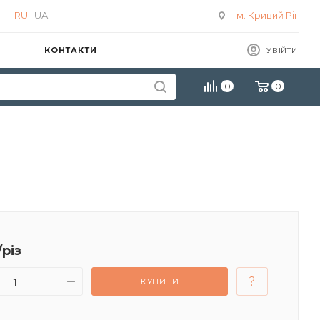
RU
| UA
м. Кривий Ріг
КОНТАКТИ
УВІЙТИ
0
0
/різ
КУПИТИ