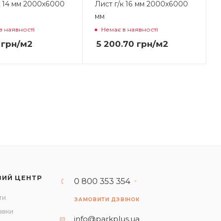
к 14 мм 2000х6000
Лист г/к 16 мм 2000х6000
мм
в наявності
Немає в наявності
грн
/м2
5 200.70
грн
/м2
ВИЙ ЦЕНТР
0 800 353 354
ти
ЗАМОВИТИ ДЗВІНОК
авки
info@parkplus.ua