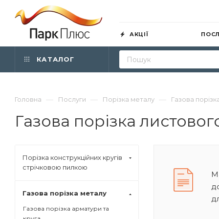
АКЦІЇ
ПОС
КАТАЛОГ
—
—
—
Головна
Послуги
Порізка металу
Газова порізк
Газова порізка листовог
Порізка конструкційних кругів
стрічковою пилкою
М
д
Газова порізка металу
д
Газова порізка арматури та
круга