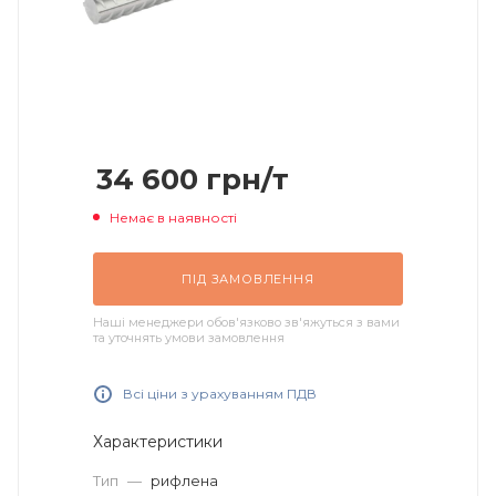
34 600
грн
/т
Немає в наявності
ПІД ЗАМОВЛЕННЯ
Наші менеджери обов'язково зв'яжуться з вами
та уточнять умови замовлення
Всі ціни з урахуванням ПДВ
Характеристики
Тип
—
рифлена