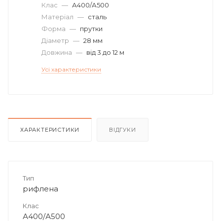
Клас
—
А400/А500
Матеріал
—
сталь
Форма
—
прутки
Діаметр
—
28 мм
Довжина
—
від 3 до 12 м
Усі характеристики
ХАРАКТЕРИСТИКИ
ВІДГУКИ
Тип
рифлена
Клас
А400/А500