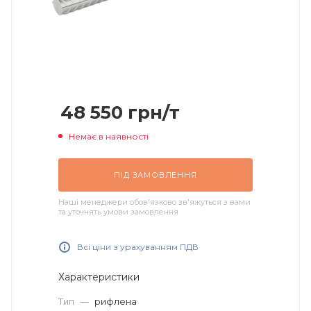
48 550
грн
/т
Немає в наявності
ПІД ЗАМОВЛЕННЯ
Наші менеджери обов'язково зв'яжуться з вами
та уточнять умови замовлення
Всі ціни з урахуванням ПДВ
Характеристики
Тип
—
рифлена