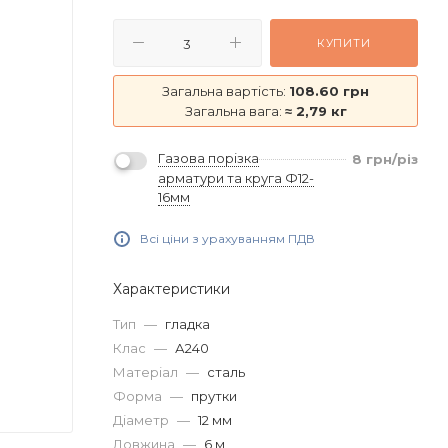
КУПИТИ
Загальна вартість:
108.60 грн
Загальна вага:
≈ 2,79 кг
Газова порізка
8
грн
/різ
арматури та круга Ф12-
16мм
Всі ціни з урахуванням ПДВ
Характеристики
Тип
—
гладка
Клас
—
А240
Матеріал
—
сталь
Форма
—
прутки
Діаметр
—
12 мм
Довжина
—
6 м