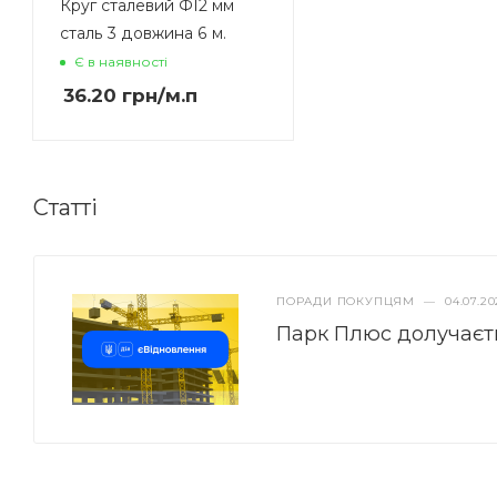
Круг сталевий Ф12 мм
сталь 3 довжина 6 м.
Є в наявності
36.20
грн
/м.п
Статті
ПОРАДИ ПОКУПЦЯМ
—
04.07.20
Парк Плюс долучаєт