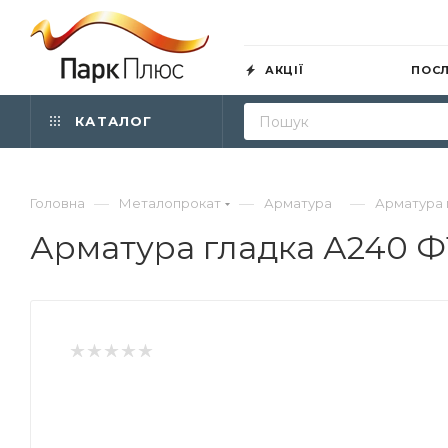
АКЦІЇ
ПОС
КАТАЛОГ
—
—
—
Головна
Металопрокат
Арматура
Арматура 
Арматура гладка А240 Ф