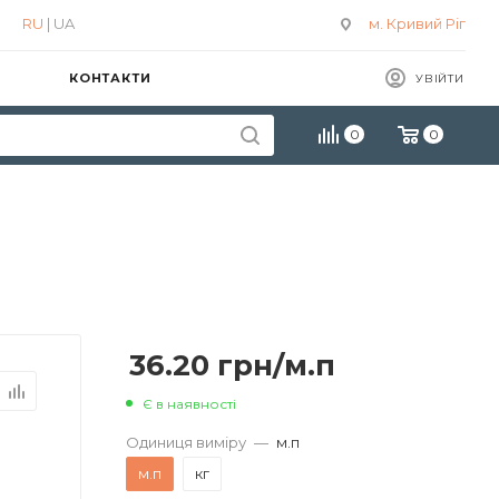
RU
| UA
м. Кривий Ріг
КОНТАКТИ
УВІЙТИ
0
0
36.20
грн
/м.п
Є в наявності
Одиниця виміру
—
м.п
м.п
кг