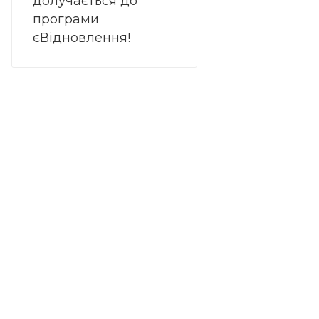
долучається до
програми
єВідновлення!