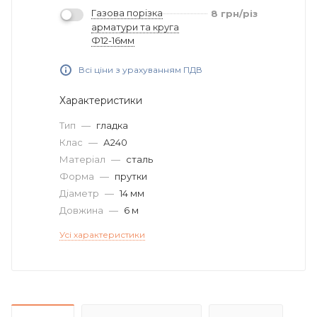
Газова порізка
8
грн
/різ
арматури та круга
Ф12-16мм
Всі ціни з урахуванням ПДВ
Характеристики
Тип
—
гладка
Клас
—
А240
Матеріал
—
сталь
Форма
—
прутки
Діаметр
—
14 мм
Довжина
—
6 м
Усі характеристики