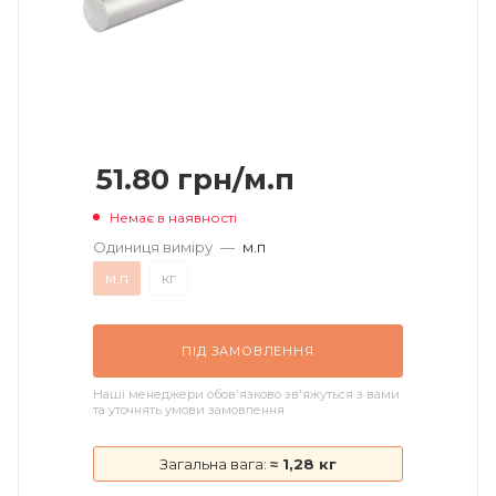
51.80
грн
/м.п
Немає в наявності
Одиниця виміру
—
м.п
м.п
кг
ПІД ЗАМОВЛЕННЯ
Наші менеджери обов'язково зв'яжуться з вами
та уточнять умови замовлення
Загальна вага:
≈ 1,28 кг