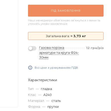
ПІД ЗАМОВЛЕННЯ
Наші менеджери обов'язково зв'яжуться з вами та
уточнять умови замовлення
Загальна вага:
≈ 3,73 кг
Газова порізка
12
грн
/різ
арматури та круга Ф24-
30мм
Всі ціни з урахуванням ПДВ
Характеристики
Тип
—
гладка
Клас
—
А240
Матеріал
—
сталь
Форма
—
прутки