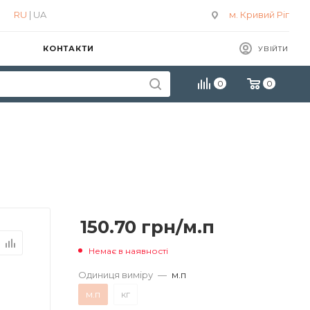
RU
| UA
м. Кривий Ріг
КОНТАКТИ
УВІЙТИ
0
0
150.70
грн
/м.п
Немає в наявності
Одиниця виміру
—
м.п
м.п
кг