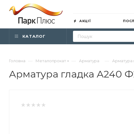
АКЦІЇ
ПОС
КАТАЛОГ
—
—
—
Головна
Металопрокат
Арматура
Арматура 
Арматура гладка А240 Ф