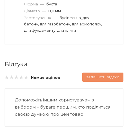
Форма
—
бухта
Діаметр
—
8,0 мм
Застосування
—
будівельна, для
бетону, для газобетону, для армопоясу,
для фундаменту, для плити
Відгуки
Немає оцінок
ЗАЛИШИТИ ВІДГУК
Допоможіть іншим користувачам з
вибором – будьте першим, хто поділиться
своєю думкою про цей товар