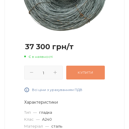
37 300
грн
/т
Є в наявності
КУПИТИ
Всі ціни з урахуванням ПДВ
Характеристики
Тип
—
гладка
Клас
—
А240
Матеріал
—
сталь