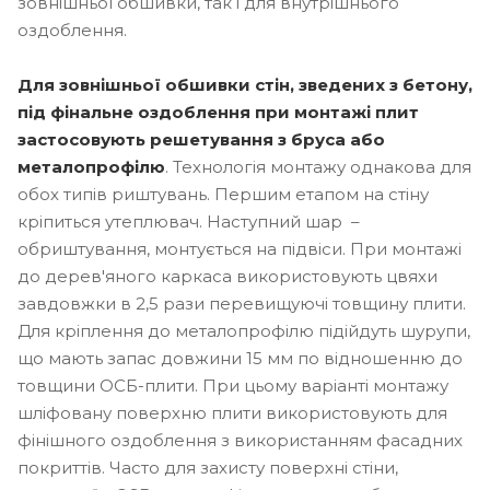
зовнішньої обшивки, так і для внутрішнього
оздоблення.
Для зовнішньої обшивки стін, зведених з бетону,
під фінальне оздоблення при монтажі плит
застосовують решетування з бруса або
металопрофілю
. Технологія монтажу однакова для
обох типів риштувань. Першим етапом на стіну
кріпиться утеплювач. Наступний шар –
обриштування, монтується на підвіси. При монтажі
до дерев'яного каркаса використовують цвяхи
завдовжки в 2,5 рази перевищуючі товщину плити.
Для кріплення до металопрофілю підійдуть шурупи,
що мають запас довжини 15 мм по відношенню до
товщини ОСБ-плити. При цьому варіанті монтажу
шліфовану поверхню плити використовують для
фінішного оздоблення з використанням фасадних
покриттів. Часто для захисту поверхні стіни,