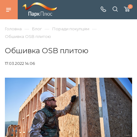
0
—
—
—
Головна
Блог
Поради покупцям
Обшивка OSB плитою
Обшивка OSB плитою
17.03.2022 14:06