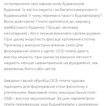
популярними при каркасному будівництві
будинків. Їх застосовують і за багатоповерхового
будівництва. У чому перевага такого будматеріалу?
Вони довговічні. Плити кріпляться до каркасу
майбутнього будинку. Процес монтажу
нескладний, і його можна виконати своїми руками.
При цьому жорсткість фіксації кріплення істотна.
Причина у використанні в'язких смол для
формування плити з щепи. ОСБ-плити дають
високу міцність, при цьому за рахунок легкості
надають менше навантаження на фундамент, ніж
деревина, бетон або цегла.
Завдяки гарній обробці ОСБ-плити чудово
підходять для формування стіни фронтону з
утепленням. Важливий плюс використання плит-
OSB – висока звукоізоляція. За цим параметром
плита перевершує інші будматеріали з деревини.