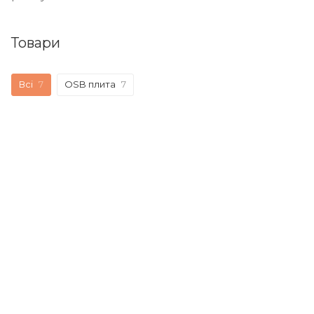
Товари
Всі
7
OSB плита
7