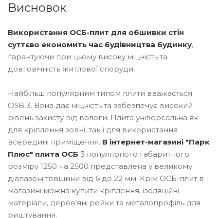
Висновок
Використання ОСБ-плит для обшивки стін
суттєво економить час будівництва будинку
,
гарантуючи при цьому високу міцність та
довговічність житлової споруди.
Найбільш популярним типом плити вважається
OSB 3. Вона дає міцність та забезпечує високий
рівень захисту від вологи. Плита універсальна як
для кріплення зовні, так і для використання
всередині приміщення.
В інтернет-магазині "Парк
Плюс" плита ОСБ
3 популярного габаритного
розміру 1250 на 2500 представлена ​​у великому
діапазоні товщини від 6 до 22 мм. Крім ОСБ-плит в
магазині можна купити кріплення, ізоляційні
матеріали, дерев'яні рейки та металопрофіль для
риштування.