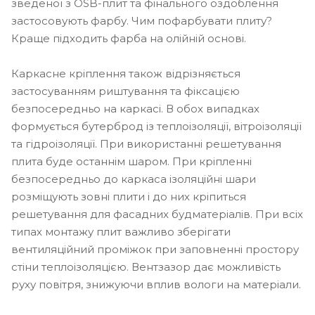
зведеної з OSB-плит та фінального оздоблення
застосовують фарбу. Чим пофарбувати плиту?
Краще підходить фарба на олійній основі.
Каркасне кріплення також відрізняється
застосуванням риштування та фіксацією
безпосередньо на каркасі. В обох випадках
формується бутерброд із теплоізоляції, вітроізоляції
та гідроізоляції. При використанні решетування
плита буде останнім шаром. При кріпленні
безпосередньо до каркаса ізоляційні шари
розміщують зовні плити і до них кріпиться
решетування для фасадних будматеріалів. При всіх
типах монтажу плит важливо зберігати
вентиляційний проміжок при заповненні простору
стіни теплоізоляцією. Вентзазор дає можливість
руху повітря, знижуючи вплив вологи на матеріали.