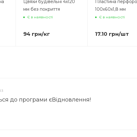
на
Цвяхи будівельні 4х120
Пластина перфоро
мм без покриття
100х60х1,8 мм
Є в наявності
Є в наявності
94
грн
/кг
17.10
грн
/шт
23
ься до програми єВідновлення!