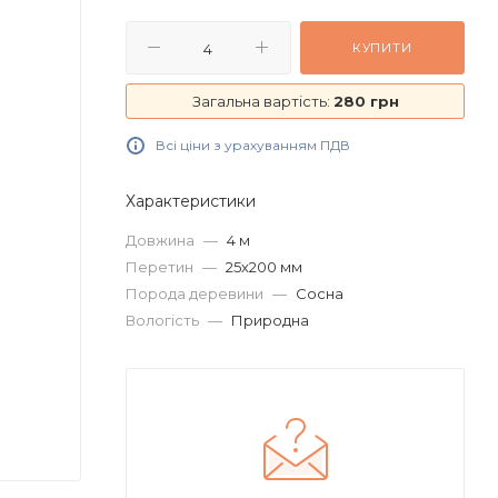
КУПИТИ
Загальна вартість:
280 грн
Всі ціни з урахуванням ПДВ
Характеристики
Довжина
—
4 м
Перетин
—
25х200 мм
Порода деревини
—
Сосна
Вологість
—
Природна