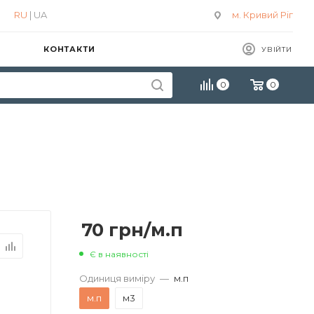
RU
| UA
м. Кривий Ріг
КОНТАКТИ
УВІЙТИ
0
0
70
грн
/м.п
Є в наявності
Одиниця виміру
—
м.п
м.п
м3