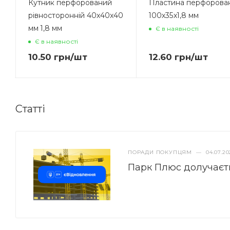
Кутник перфорований
Пластина перфорова
рівносторонній 40x40x40
100х35х1,8 мм
мм 1,8 мм
Є в наявності
Є в наявності
10.50
грн
/шт
12.60
грн
/шт
Статті
ПОРАДИ ПОКУПЦЯМ
—
04.07.20
Парк Плюс долучаєт