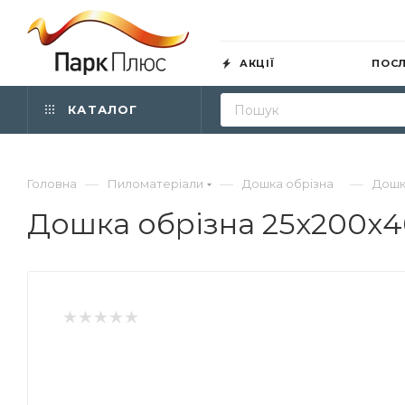
АКЦІЇ
ПОС
КАТАЛОГ
—
—
—
Головна
Пиломатеріали
Дошка обрізна
Дошк
Дошка обрізна 25х200х4