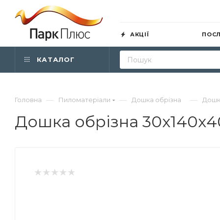
АКЦІЇ
ПОС
КАТАЛОГ
—
—
—
Головна
Пиломатеріали
Дошка обрізна
Дошк
Дошка обрізна 30х140х4