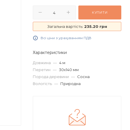
КУПИТИ
Загальна вартість:
235.20 грн
Всі ціни з урахуванням ПДВ
Характеристики
Довжина
—
4 м
Перетин
—
30х140 мм
Порода деревини
—
Сосна
Вологість
—
Природна