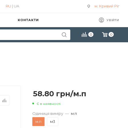
RU
| UA
м. Кривий Ріг
КОНТАКТИ
УВІЙТИ
0
0
58.80
грн
/м.п
Є в наявності
Одиниця виміру
—
м.п
м.п
м3