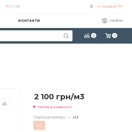
RU
| UA
м. Кривий Ріг
КОНТАКТИ
УВІЙТИ
0
0
2 100
грн
/м3
Немає в наявності
Одиниця виміру
—
м3
м3