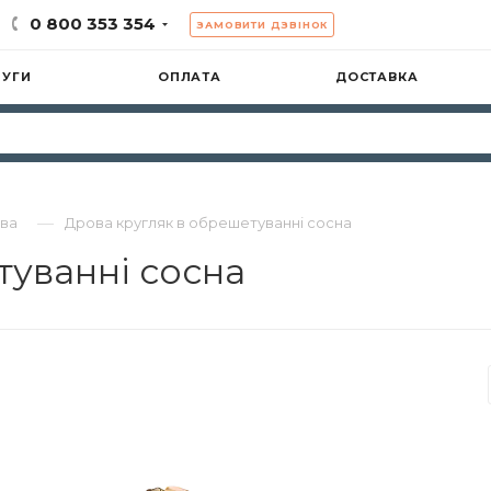
0 800 353 354
ЗАМОВИТИ ДЗВІНОК
ЛУГИ
ОПЛАТА
ДОСТАВКА
—
ова
Дрова кругляк в обрешетуванні сосна
туванні сосна