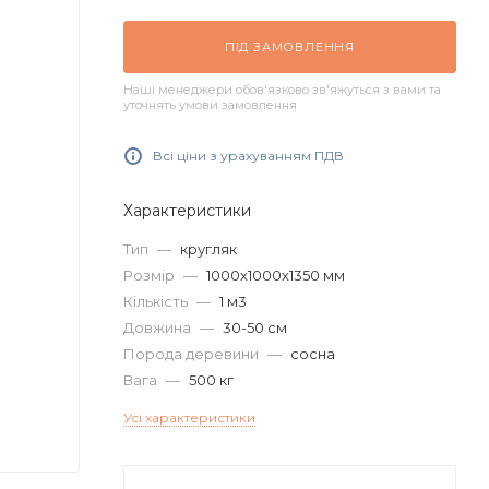
ПІД ЗАМОВЛЕННЯ
Наші менеджери обов'язково зв'яжуться з вами та
уточнять умови замовлення
Всі ціни з урахуванням ПДВ
Характеристики
Тип
—
кругляк
Розмір
—
1000х1000х1350 мм
Кількість
—
1 м3
Довжина
—
30-50 см
Порода деревини
—
сосна
Вага
—
500 кг
Усі характеристики