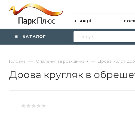
АКЦІЇ
ПОС
КАТАЛОГ
—
—
Головна
Опалення та розхідники
Дрова, колоті др
Дрова кругляк в обреше