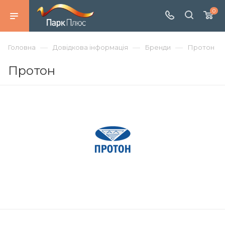
0
—
—
—
Головна
Довідкова інформація
Бренди
Протон
Протон