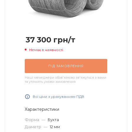
37 300
грн
/т
Немає в наявності
ПІД ЗАМОВЛЕННЯ
Наші менеджери обов'язково зв'яжуться з вами
та уточнять умови замовлення
Всі ціни з урахуванням ПДВ
Характеристики
Форма
—
Бухта
Діаметр
—
12 мм