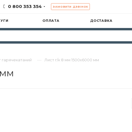
0 800 353 354
ЗАМОВИТИ ДЗВІНОК
ЛУГИ
ОПЛАТА
ДОСТАВКА
—
т гарячекатаний
Лист г/к 8 мм 1500х6000 мм
 мм