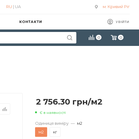
RU
| UA
м. Кривий Ріг
КОНТАКТИ
УВІЙТИ
0
0
2 756.30
грн
/м2
Є в наявності
Одиниця виміру
—
м2
м2
кг