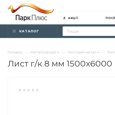
АКЦІЇ
ПОС
КАТАЛОГ
—
—
—
Головна
Металопрокат
Листовий метал
Лис
Лист г/к 8 мм 1500х6000