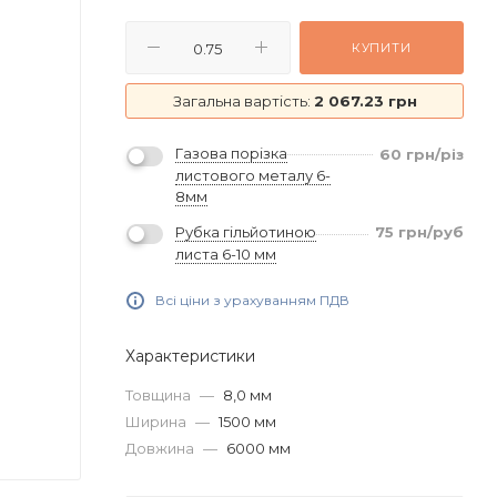
КУПИТИ
Загальна вартість:
2 067.23 грн
Газова порізка
60
грн
/різ
листового металу 6-
8мм
Рубка гільйотиною
75
грн
/руб
листа 6-10 мм
Всі ціни з урахуванням ПДВ
Характеристики
Товщина
—
8,0 мм
Ширина
—
1500 мм
Довжина
—
6000 мм