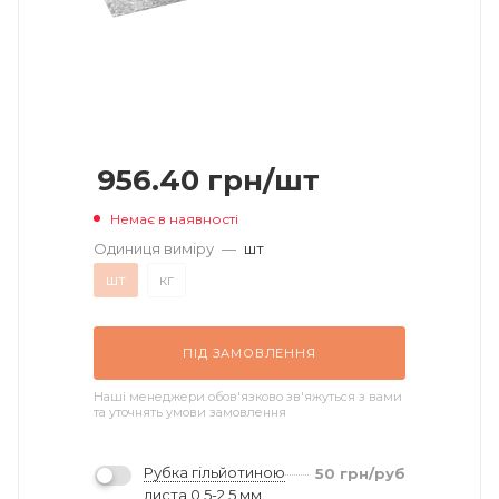
956.40
грн
/шт
Немає в наявності
Одиниця виміру
—
шт
шт
кг
ПІД ЗАМОВЛЕННЯ
Наші менеджери обов'язково зв'яжуться з вами
та уточнять умови замовлення
Рубка гільйотиною
50
грн
/руб
листа 0,5-2,5 мм