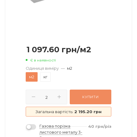
1 097.60
грн
/м2
Є в наявності
Одиниця виміру
—
м2
м2
кг
КУПИТИ
Загальна вартість:
2 195.20 грн
Газова порізка
40
грн
/різ
листового металу 3-