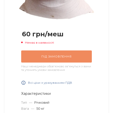
60
грн
/меш
Немає в наявності
ПІД ЗАМОВЛЕННЯ
Наші менеджери обов'язково зв'яжуться з вами
та уточнять умови замовлення
Всі ціни з урахуванням ПДВ
Характеристики
Тип
—
Річковий
Вага
—
50 кг