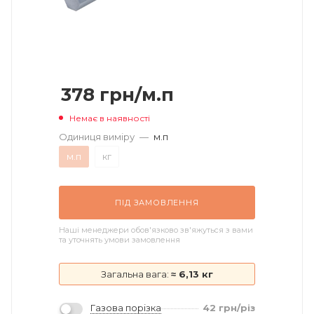
378
грн
/м.п
Немає в наявності
Одиниця виміру
—
м.п
м.п
кг
ПІД ЗАМОВЛЕННЯ
Наші менеджери обов'язково зв'яжуться з вами
та уточнять умови замовлення
Загальна вага:
≈ 6,13 кг
Газова порізка
42
грн
/різ