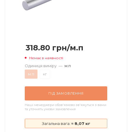
318.80
грн
/м.п
Немає в наявності
Одиниця виміру
—
м.п
м.п
кг
ПІД ЗАМОВЛЕННЯ
Наші менеджери обов'язково зв'яжуться з вами
та уточнять умови замовлення
Загальна вага:
≈ 8,07 кг