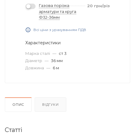
Газова порізка
20
грн
/різ
арматури та круга
Ф32-36мм
Всі ціни з урахуванням ПДВ
Характеристики
Марка сталі
—
ст 3
Діаметр
—
36 мм
Довжина
—
6 м
ОПИС
ВІДГУКИ
Статті