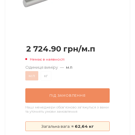
2 724.90
грн
/м.п
Немає в наявності
Одиниця виміру
—
м.п
м.п
кг
ПІД ЗАМОВЛЕННЯ
Наші менеджери обов'язково зв'яжуться з вами
та уточнять умови замовлення
Загальна вага:
≈ 62,64 кг