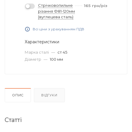
Стрічковопильне
165
грн
/різ
різання Ф81-120мм
(вуглецева сталь)
Всі ціни з урахуванням ПДВ
Характеристики
Марка сталі
—
ст 45
Діаметр
—
100 мм
ОПИС
ВІДГУКИ
Статті