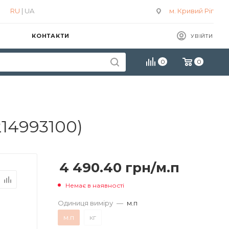
RU
| UA
м. Кривий Ріг
КОНТАКТИ
УВІЙТИ
0
0
214993100)
4 490.40
грн
/м.п
Немає в наявності
Одиниця виміру
—
м.п
м.п
кг