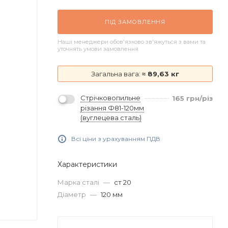
ПІД ЗАМОВЛЕННЯ
Наші менеджери обов'язково зв'яжуться з вами та
уточнять умови замовлення
Загальна вага:
≈ 89,63 кг
Стрічковопильне
165
грн
/різ
різання Ф81-120мм
(вуглецева сталь)
Всі ціни з урахуванням ПДВ
Характеристики
Марка сталі
—
ст 20
Діаметр
—
120 мм