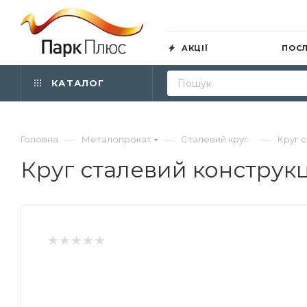
АКЦІЇ
ПОС
КАТАЛОГ
—
—
—
Головна
Металопрокат
Сталевий круг
Круг с
Круг сталевий конструкц