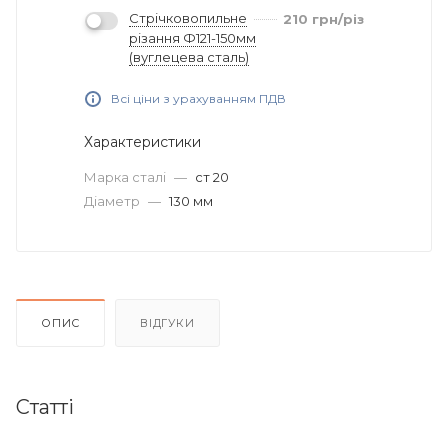
Стрічковопильне
210
грн
/різ
різання Ф121-150мм
(вуглецева сталь)
Всі ціни з урахуванням ПДВ
Характеристики
Марка сталі
—
ст 20
Діаметр
—
130 мм
ОПИС
ВІДГУКИ
Статті