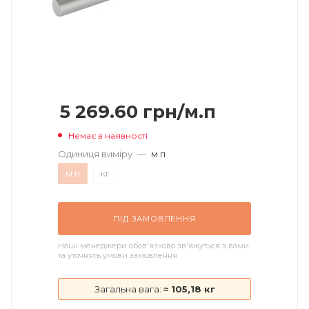
5 269.60
грн
/м.п
Немає в наявності
Одиниця виміру
—
м.п
м.п
кг
ПІД ЗАМОВЛЕННЯ
Наші менеджери обов'язково зв'яжуться з вами
та уточнять умови замовлення
Загальна вага:
≈ 105,18 кг