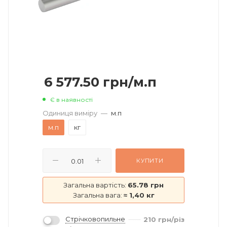
6 577.50
грн
/м.п
Є в наявності
Одиниця виміру
—
м.п
м.п
кг
КУПИТИ
Загальна вартість:
65.78 грн
Загальна вага:
≈ 1,40 кг
Стрічковопильне
210
грн
/різ