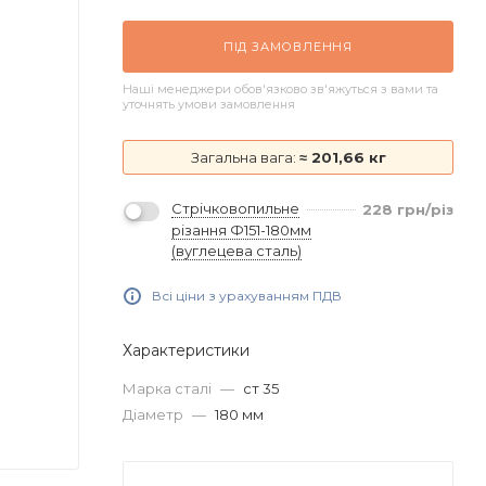
ПІД ЗАМОВЛЕННЯ
Наші менеджери обов'язково зв'яжуться з вами та
уточнять умови замовлення
Загальна вага:
≈ 201,66 кг
Стрічковопильне
228
грн
/різ
різання Ф151-180мм
(вуглецева сталь)
Всі ціни з урахуванням ПДВ
Характеристики
Марка сталі
—
ст 35
Діаметр
—
180 мм