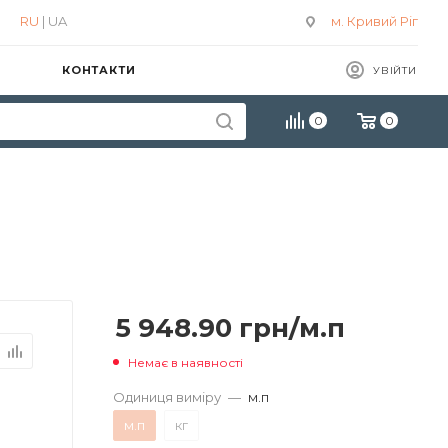
RU
| UA
м. Кривий Ріг
КОНТАКТИ
УВІЙТИ
0
0
5 948.90
грн
/м.п
Немає в наявності
Одиниця виміру
—
м.п
м.п
кг