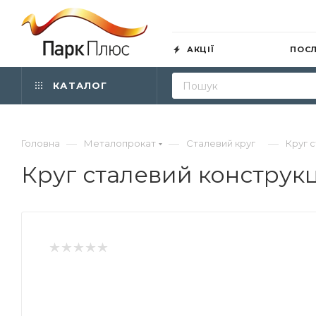
АКЦІЇ
ПОС
КАТАЛОГ
—
—
—
Головна
Металопрокат
Сталевий круг
Круг 
Круг сталевий конструкц