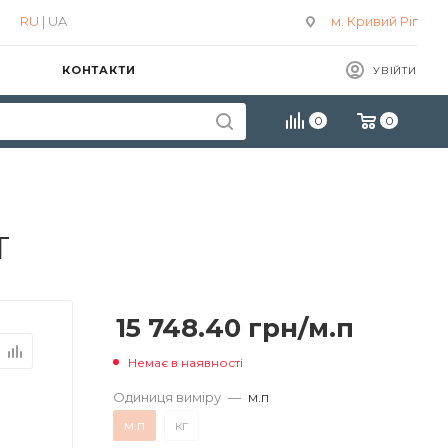
RU
| UA
м. Кривий Ріг
КОНТАКТИ
УВІЙТИ
0
0
Т
15 748.40
грн
/м.п
Немає в наявності
Одиниця виміру
—
м.п
м.п
кг