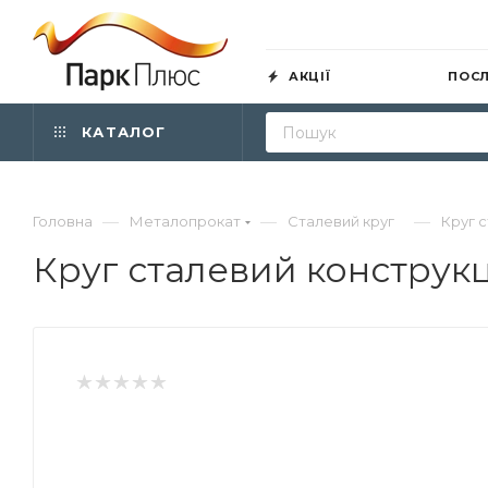
АКЦІЇ
ПОС
КАТАЛОГ
—
—
—
Головна
Металопрокат
Сталевий круг
Круг 
Круг сталевий конструк