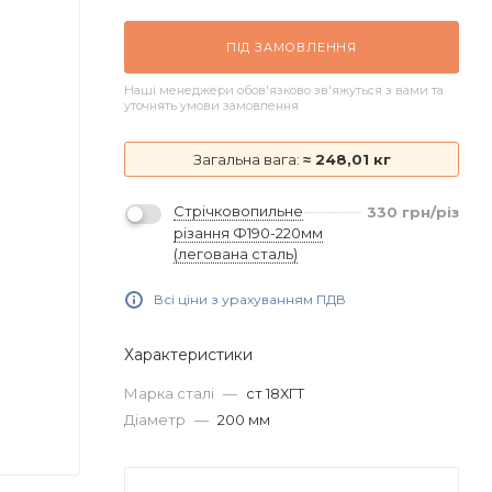
ПІД ЗАМОВЛЕННЯ
Наші менеджери обов'язково зв'яжуться з вами та
уточнять умови замовлення
Загальна вага:
≈ 248,01 кг
Стрічковопильне
330
грн
/різ
різання Ф190-220мм
(легована сталь)
Всі ціни з урахуванням ПДВ
Характеристики
Марка сталі
—
ст 18ХГТ
Діаметр
—
200 мм