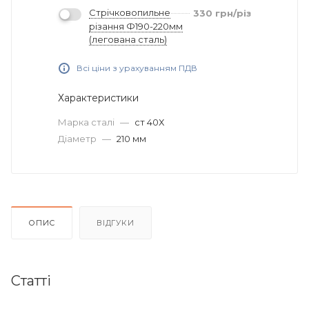
Стрічковопильне
330
грн
/різ
різання Ф190-220мм
(легована сталь)
Всі ціни з урахуванням ПДВ
Характеристики
Марка сталі
—
ст 40Х
Діаметр
—
210 мм
ОПИС
ВІДГУКИ
Статті