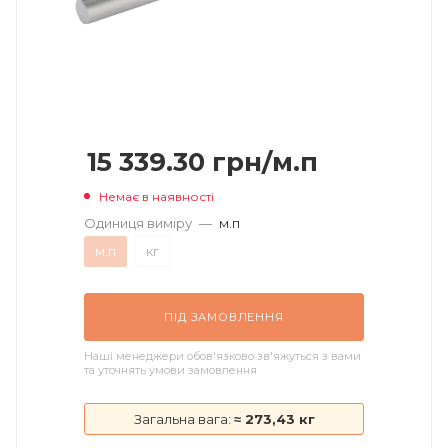
15 339.30
грн
/м.п
Немає в наявності
Одиниця виміру
—
м.п
м.п
кг
ПІД ЗАМОВЛЕННЯ
Наші менеджери обов'язково зв'яжуться з вами
та уточнять умови замовлення
Загальна вага:
≈ 273,43 кг