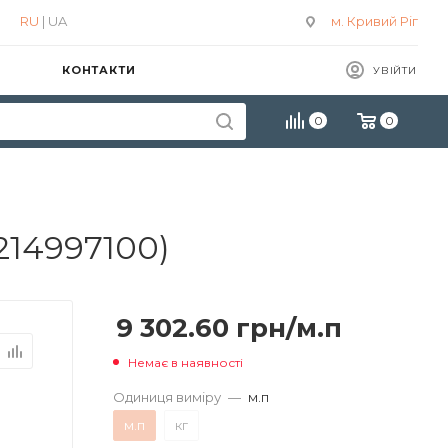
RU
| UA
м. Кривий Ріг
КОНТАКТИ
УВІЙТИ
0
0
214997100)
9 302.60
грн
/м.п
Немає в наявності
Одиниця виміру
—
м.п
м.п
кг