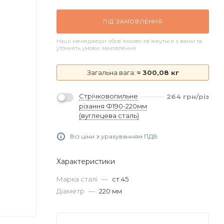
ПІД ЗАМОВЛЕННЯ
Наші менеджери обов'язково зв'яжуться з вами та
уточнять умови замовлення
Загальна вага:
≈ 300,08 кг
Стрічковопильне
264
грн
/різ
різання Ф190-220мм
(вуглецева сталь)
Всі ціни з урахуванням ПДВ
Характеристики
Марка сталі
—
ст 45
Діаметр
—
220 мм