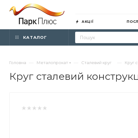
АКЦІЇ
ПОС
КАТАЛОГ
—
—
—
Головна
Металопрокат
Сталевий круг
Круг с
Круг сталевий конструкц