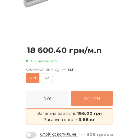
18 600.40
грн
/м.п
Є в наявності
Одиниця виміру
—
м.п
м.п
кг
КУПИТИ
Загальна вартість:
186.00 грн
Загальна вага:
≈ 3,88 кг
Стрічковопильне
306
грн
/різ