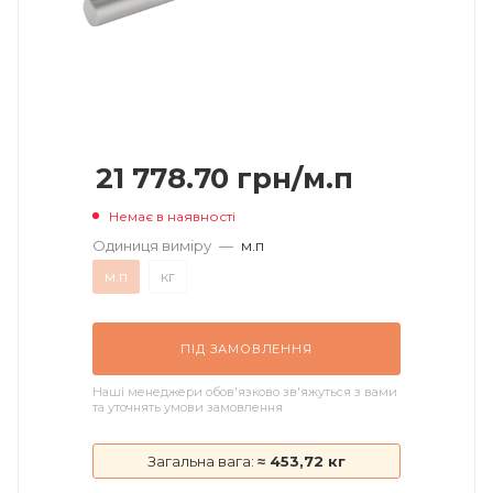
21 778.70
грн
/м.п
Немає в наявності
Одиниця виміру
—
м.п
м.п
кг
ПІД ЗАМОВЛЕННЯ
Наші менеджери обов'язково зв'яжуться з вами
та уточнять умови замовлення
Загальна вага:
≈ 453,72 кг