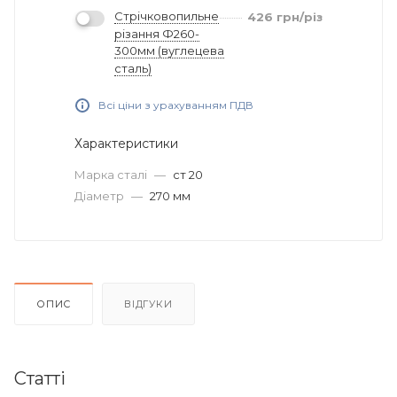
Стрічковопильне
426
грн
/різ
різання Ф260-
300мм (вуглецева
сталь)
Всі ціни з урахуванням ПДВ
Характеристики
Марка сталі
—
ст 20
Діаметр
—
270 мм
ОПИС
ВІДГУКИ
Статті