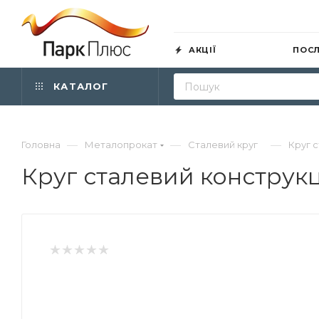
АКЦІЇ
ПОС
КАТАЛОГ
—
—
—
Головна
Металопрокат
Сталевий круг
Круг 
Круг сталевий конструк