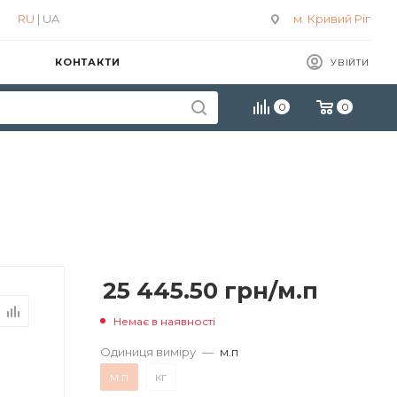
RU
| UA
м. Кривий Ріг
КОНТАКТИ
УВІЙТИ
0
0
25 445.50
грн
/м.п
Немає в наявності
Одиниця виміру
—
м.п
м.п
кг