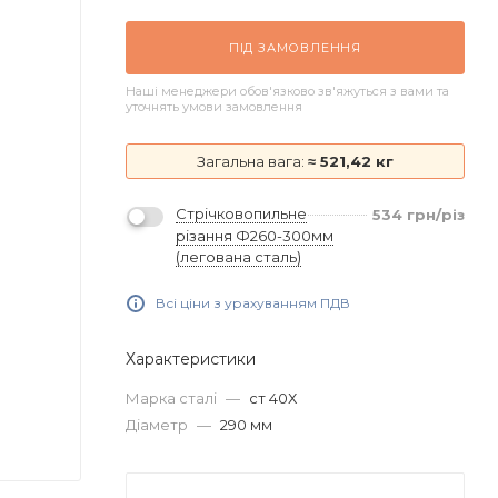
ПІД ЗАМОВЛЕННЯ
Наші менеджери обов'язково зв'яжуться з вами та
уточнять умови замовлення
Загальна вага:
≈ 521,42 кг
Стрічковопильне
534
грн
/різ
різання Ф260-300мм
(легована сталь)
Всі ціни з урахуванням ПДВ
Характеристики
Марка сталі
—
ст 40Х
Діаметр
—
290 мм