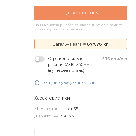
ПІД ЗАМОВЛЕННЯ
Наші менеджери обов'язково зв'яжуться з вами та
уточнять умови замовлення
Загальна вага:
≈ 677,78 кг
Стрічковопильне
575
грн
/різ
різання Ф310-350мм
(вуглецева сталь)
Всі ціни з урахуванням ПДВ
Характеристики
Марка сталі
—
ст 35
Діаметр
—
330 мм