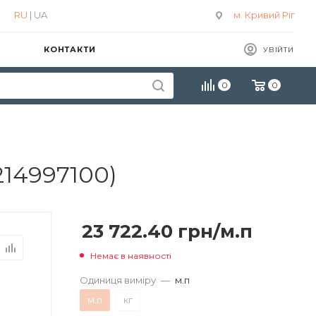
RU
| UA
м. Кривий Ріг
КОНТАКТИ
УВІЙТИ
0
0
214997100)
23 722.40
грн
/м.п
Немає в наявності
Одиниця виміру
—
м.п
м.п
кг