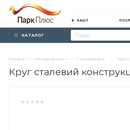
АКЦІЇ
ПОС
КАТАЛОГ
—
—
—
Головна
Металопрокат
Сталевий круг
Круг с
Круг сталевий конструкц