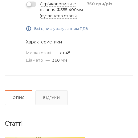
Стрічковопильне
750
грн
/різ
різання Ф355-400мм
(вуглецева сталь)
Всі ціни з урахуванням ПДВ
Характеристики
Марка сталі
—
ст 45
Діаметр
—
360 мм
ОПИС
ВІДГУКИ
Статті