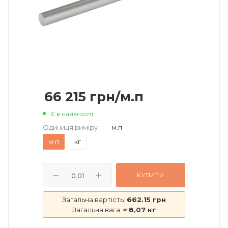
66 215
грн
/м.п
Є в наявності
Одиниця виміру
—
м.п
м.п
кг
КУПИТИ
Загальна вартість:
662.15 грн
Загальна вага:
≈ 8,07 кг