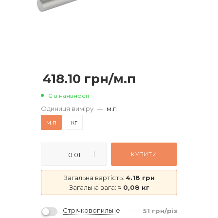
418.10
грн
/м.п
Є в наявності
Одиниця виміру
—
м.п
м.п
кг
КУПИТИ
Загальна вартість:
4.18 грн
Загальна вага:
≈ 0,08 кг
Стрічковопильне
51
грн
/різ