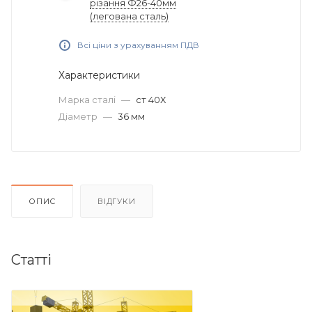
різання Ф26-40мм
(легована сталь)
Всі ціни з урахуванням ПДВ
Характеристики
Марка сталі
—
ст 40Х
Діаметр
—
36 мм
ОПИС
ВІДГУКИ
Статті