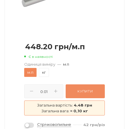
448.20
грн
/м.п
Є в наявності
Одиниця виміру
—
м.п
м.п
кг
КУПИТИ
Загальна вартість:
4.48 грн
Загальна вага:
≈ 0,10 кг
Стрічковопильне
42
грн
/різ