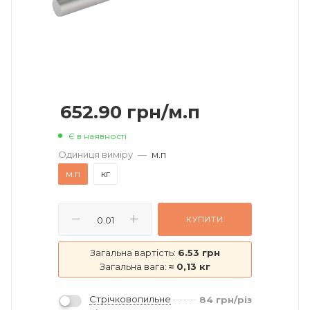
652.90
грн
/м.п
Є в наявності
Одиниця виміру
—
м.п
м.п
кг
КУПИТИ
Загальна вартість:
6.53 грн
Загальна вага:
≈ 0,13 кг
Стрічковопильне
84
грн
/різ