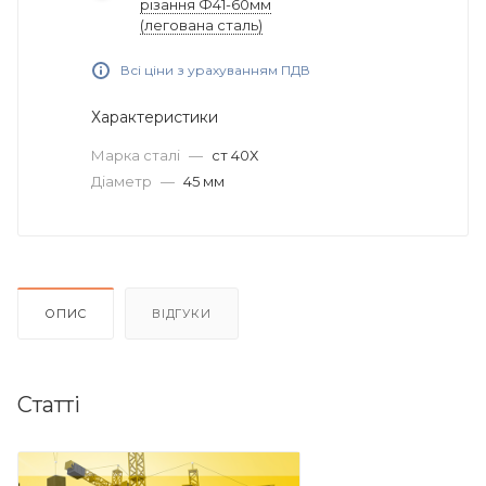
різання Ф41-60мм
(легована сталь)
Всі ціни з урахуванням ПДВ
Характеристики
Марка сталі
—
ст 40Х
Діаметр
—
45 мм
ОПИС
ВІДГУКИ
Статті