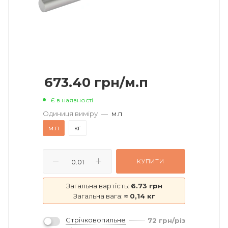
673.40
грн
/м.п
Є в наявності
Одиниця виміру
—
м.п
м.п
кг
КУПИТИ
Загальна вартість:
6.73 грн
Загальна вага:
≈ 0,14 кг
Стрічковопильне
72
грн
/різ