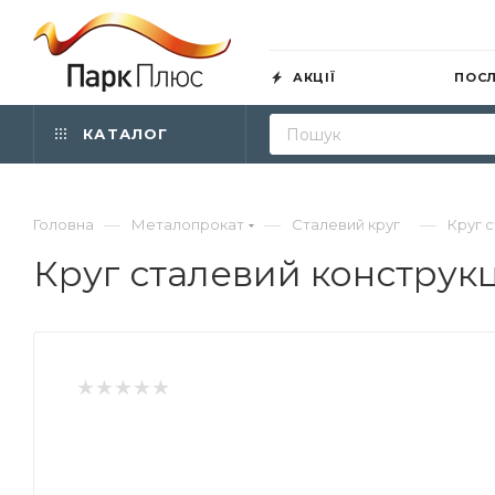
АКЦІЇ
ПОС
КАТАЛОГ
—
—
—
Головна
Металопрокат
Сталевий круг
Круг с
Круг сталевий конструкц