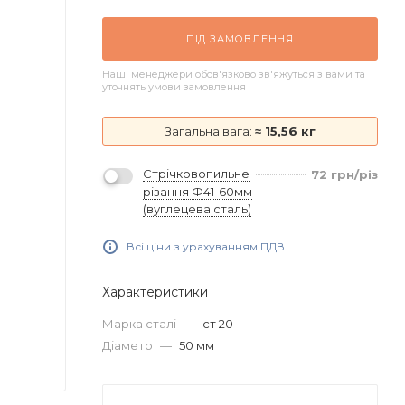
ПІД ЗАМОВЛЕННЯ
Наші менеджери обов'язково зв'яжуться з вами та
уточнять умови замовлення
Загальна вага:
≈ 15,56 кг
Стрічковопильне
72
грн
/різ
різання Ф41-60мм
(вуглецева сталь)
Всі ціни з урахуванням ПДВ
Характеристики
Марка сталі
—
ст 20
Діаметр
—
50 мм