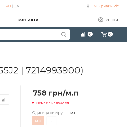
RU
| UA
м. Кривий Ріг
КОНТАКТИ
УВІЙТИ
0
0
5J2 | 7214993900)
758
грн
/м.п
Немає в наявності
Одиниця виміру
—
м.п
м.п
кг