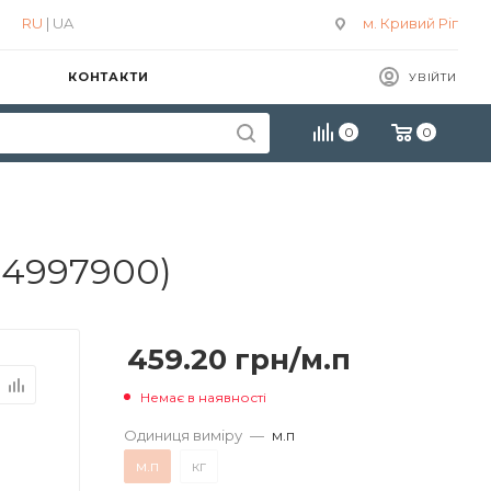
RU
| UA
м. Кривий Ріг
КОНТАКТИ
УВІЙТИ
0
0
14997900)
459.20
грн
/м.п
Немає в наявності
Одиниця виміру
—
м.п
м.п
кг