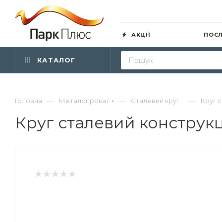
АКЦІЇ
ПОС
КАТАЛОГ
—
—
—
Головна
Металопрокат
Сталевий круг
Круг с
Круг сталевий конструкц