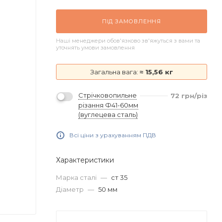
ПІД ЗАМОВЛЕННЯ
Наші менеджери обов'язково зв'яжуться з вами та
уточнять умови замовлення
Загальна вага:
≈ 15,56 кг
Стрічковопильне
72
грн
/різ
різання Ф41-60мм
(вуглецева сталь)
Всі ціни з урахуванням ПДВ
Характеристики
Марка сталі
—
ст 35
Діаметр
—
50 мм