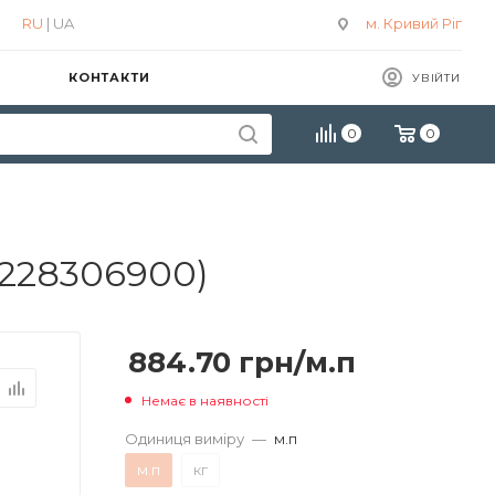
RU
| UA
м. Кривий Ріг
КОНТАКТИ
УВІЙТИ
0
0
7228306900)
884.70
грн
/м.п
Немає в наявності
Одиниця виміру
—
м.п
м.п
кг