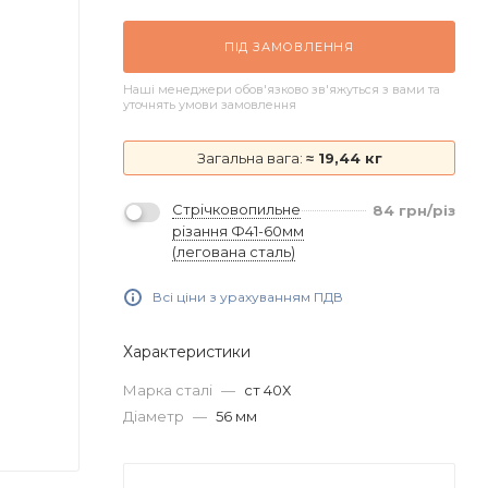
ПІД ЗАМОВЛЕННЯ
Наші менеджери обов'язково зв'яжуться з вами та
уточнять умови замовлення
Загальна вага:
≈ 19,44 кг
Стрічковопильне
84
грн
/різ
різання Ф41-60мм
(легована сталь)
Всі ціни з урахуванням ПДВ
Характеристики
Марка сталі
—
ст 40Х
Діаметр
—
56 мм