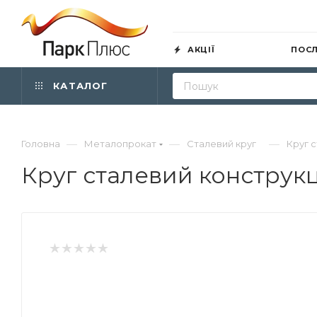
АКЦІЇ
ПОС
КАТАЛОГ
—
—
—
Головна
Металопрокат
Сталевий круг
Круг 
Круг сталевий конструк