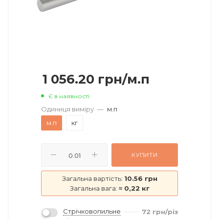
1 056.20
грн
/м.п
Є в наявності
Одиниця виміру
—
м.п
м.п
кг
КУПИТИ
Загальна вартість:
10.56 грн
Загальна вага:
≈ 0,22 кг
Стрічковопильне
72
грн
/різ