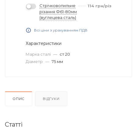
Стрічковопильне
114
грн
/різ
різання Ф61-80мм
(вуглецева сталь)
Всі ціни з урахуванням ПДВ
Характеристики
Марка сталі
—
ст 20
Діаметр
—
75 мм
ОПИС
ВІДГУКИ
Статті