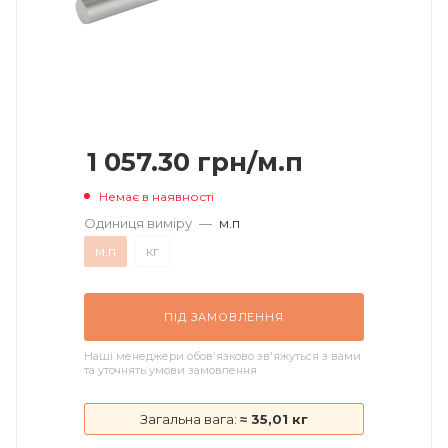
1 057.30
грн
/м.п
Немає в наявності
Одиниця виміру
—
м.п
м.п
кг
ПІД ЗАМОВЛЕННЯ
Наші менеджери обов'язково зв'яжуться з вами
та уточнять умови замовлення
Загальна вага:
≈ 35,01 кг